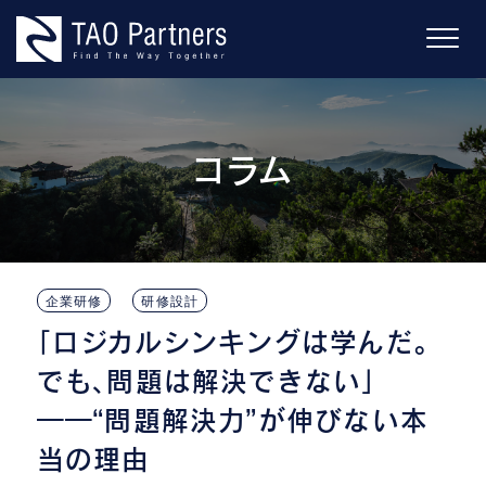
Skip
to
content
コラム
企業研修
研修設計
「ロジカルシンキングは学んだ。
でも、問題は解決できない」
――“問題解決力”が伸びない本
当の理由