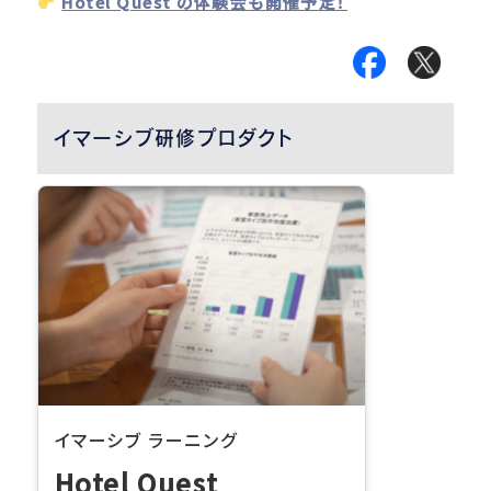
️
Hotel Quest の体験会も開催予定！
イマーシブ研修プロダクト
イマーシブ ラーニング
Hotel Quest