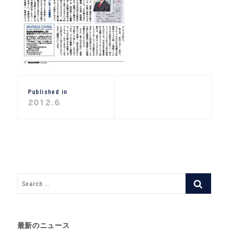
投
Published in
稿
2012.6
ナ
ビ
ゲ
ー
シ
ョ
ン
最新のニュース