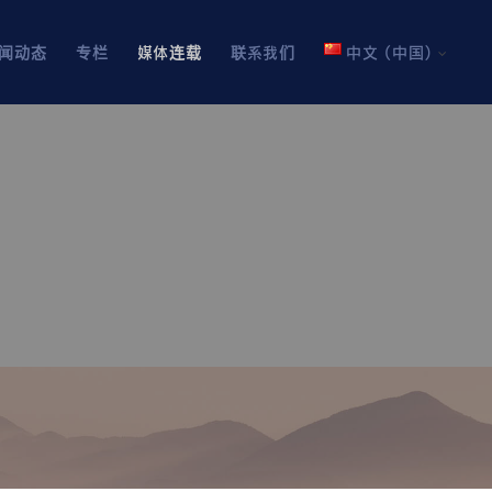
闻动态
专栏
媒体连载
联系我们
中文 (中国)