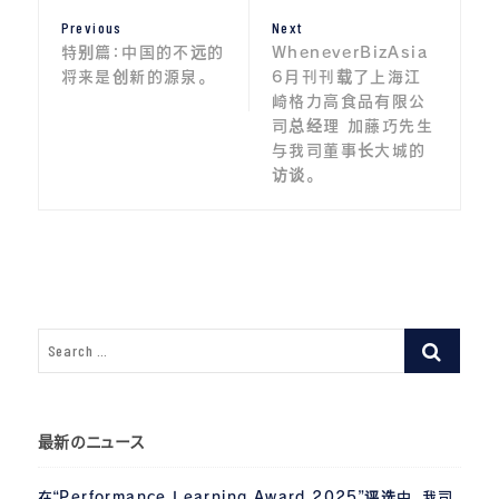
文
Previous
Next
Previous
Next
章
post:
post:
特别篇：中国的不远的
WheneverBizAsia
导
将来是创新的源泉。
6月刊刊载了上海江
崎格力高食品有限公
航
司总经理 加藤巧先生
与我司董事长大城的
访谈。
最新のニュース
在“Performance Learning Award 2025”评选中，我司