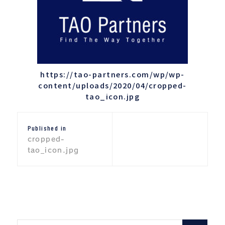
https://tao-partners.com/wp/wp-
content/uploads/2020/04/cropped-
tao_icon.jpg
投
Published in
稿
cropped-
ナ
tao_icon.jpg
ビ
ゲ
ー