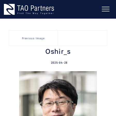
Skip
to
content
Previous Image
Oshir_s
2025-04-28