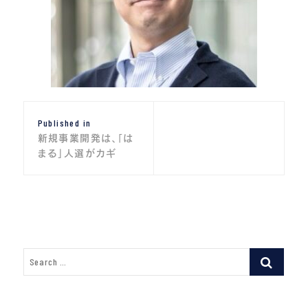
投
Published in
稿
新規事業開発は、「は
ナ
まる」人選がカギ
ビ
ゲ
ー
シ
ョ
ン