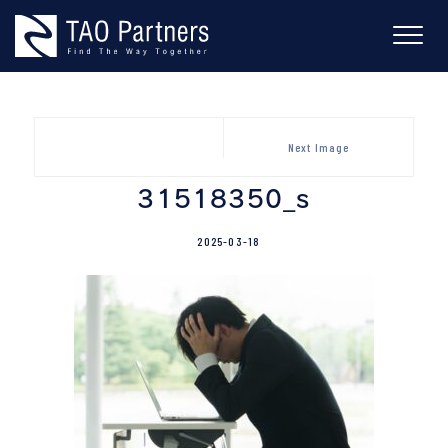
Skip
to
content
Next Image
31518350_s
2025-03-18