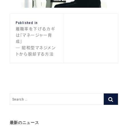
投
Published in
稿
離職率を下げるカギ
ナ
は「マネージャー育
成」
ビ
― 昭和型マネジメン
トから脱却する方法
ゲ
ー
シ
ョ
ン
最新のニュース