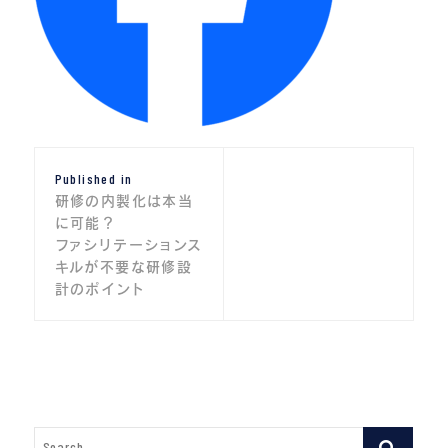
投
Published in
稿
研修の内製化は本当
ナ
に可能？
ファシリテーションス
ビ
キルが不要な研修設
計のポイント
ゲ
ー
シ
ョ
ン