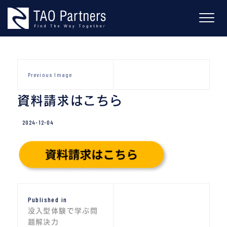
Skip
to
content
Previous Image
資料請求はこちら
2024-12-04
投
Published in
稿
没入型体験で学ぶ問
ナ
題解決力