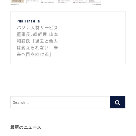
投
Published in
稿
パソナ人材サービス
ナ
董事長、総経理 山本
和範氏 「過去と他人
ビ
は変えられない 未
来へ目を向ける」
ゲ
ー
シ
ョ
ン
最新のニュース