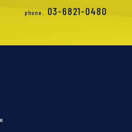
03-6821-0480
phone.
載