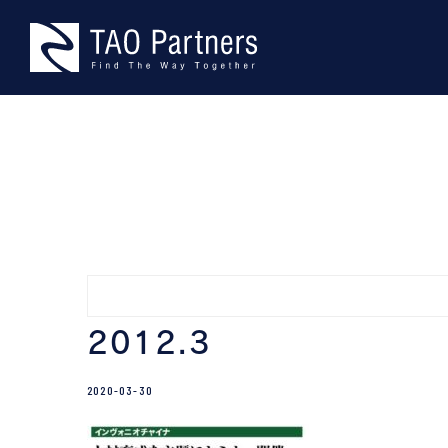
Skip
TAO Part
型にとらわれない、本物の課題
to
content
2012.3
2020-03-30