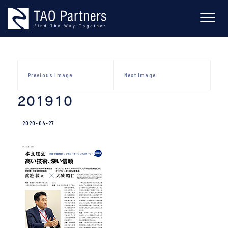
Skip
to
content
Previous Image
Next Image
201910
2020-04-27