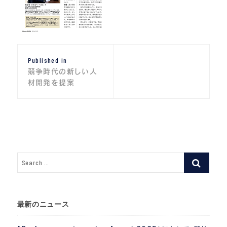
投
Published in
稿
競争時代の新しい人
ナ
材開発を提案
ビ
ゲ
ー
シ
ョ
ン
最新のニュース