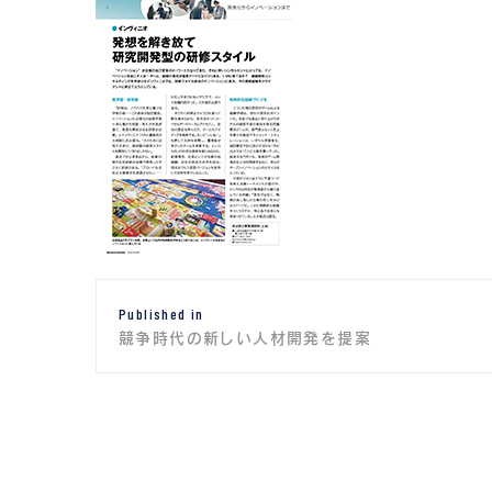
投
Published in
稿
競争時代の新しい人材開発を提案
ナ
ビ
ゲ
ー