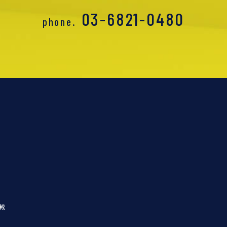
03-6821-0480
phone.
載