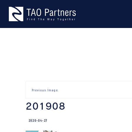
Skip
TAO Part
型にとらわれない、本物の課題
to
content
Previous Image
201908
2020-04-27