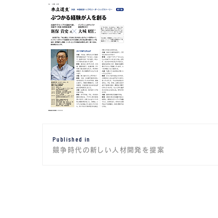
投
Published in
稿
競争時代の新しい人材開発を提案
ナ
ビ
ゲ
ー