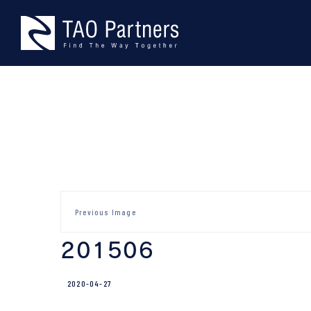
Skip
TAO Part
型にとらわれない、本物の課題
to
content
Previous Image
201506
2020-04-27