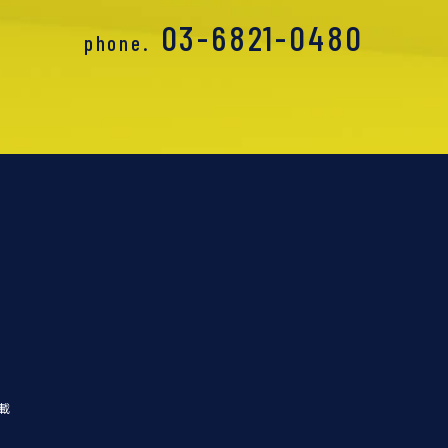
03-6821-0480
phone.
載