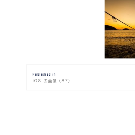
投
Published in
稿
iOS の画像 (87)
ナ
ビ
ゲ
ー
シ