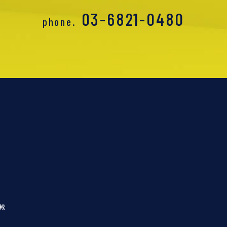
03-6821-0480
phone.
載