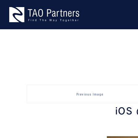
Skip
TAO Part
型にとらわれない、本物の課題
to
content
Previous Image
iOS