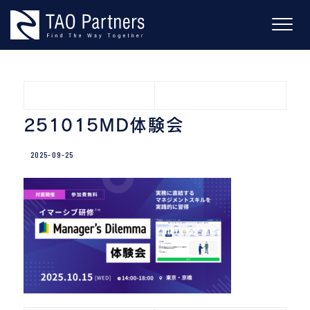
Skip
to
content
251015MD体験会
2025-09-25