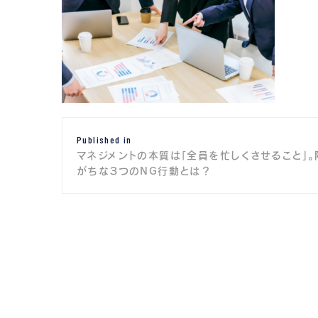
投
Published in
稿
マネジメントの本質は「全員を忙しくさせること」。
ナ
がちな３つのNG行動とは？
ビ
ゲ
ー
シ
ョ