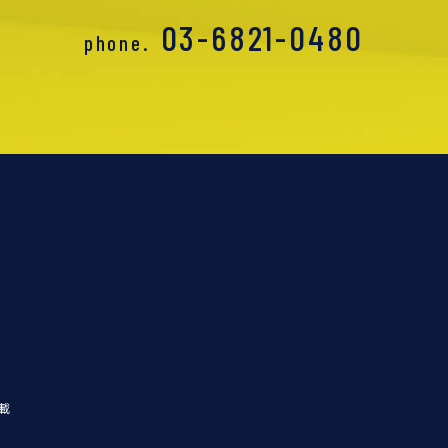
03-6821-0480
phone.
載