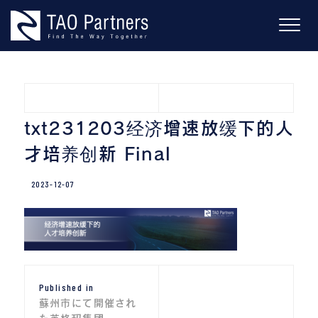
Skip
to
content
txt231203经济增速放缓下的人
才培养创新 Final
2023-12-07
投
Published in
稿
蘇州市にて開催され