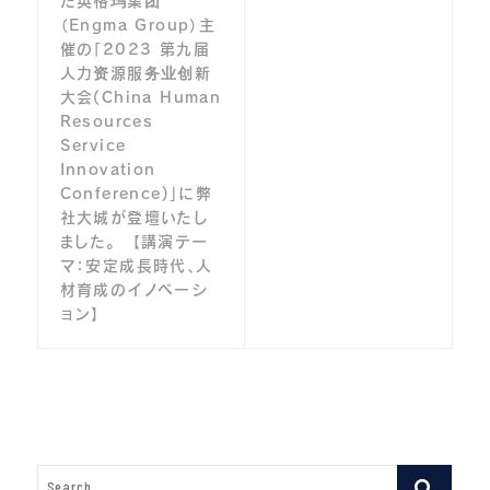
ナ
た英格玛集团
（Engma Group）主
ビ
催の「2023 第九届
人力资源服务业创新
ゲ
大会(China Human
ー
Resources
Service
シ
Innovation
ョ
Conference)」に弊
社大城が登壇いたし
ン
ました。 【講演テー
マ：安定成長時代、人
材育成のイノベーシ
ョン】