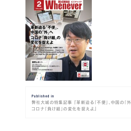
投
Published in
稿
弊社大城の特集記事 『革新迫る「不便」、中国の「外
ナ
コロナ「負け組」の変化を捉えよ』
ビ