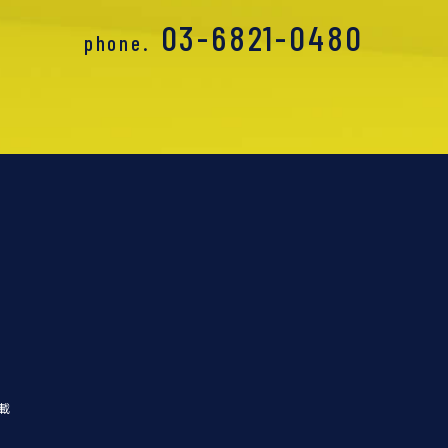
03-6821-0480
phone.
載