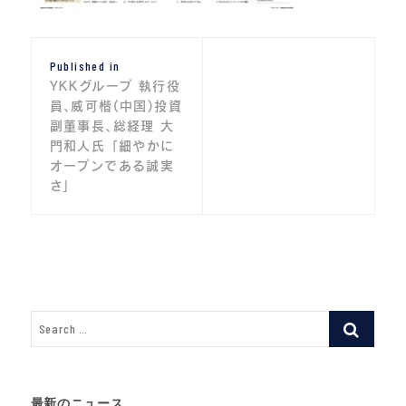
投
Published in
稿
YKKグループ 執行役
ナ
員、威可楷(中国)投資
副董事長、総経理 大
ビ
門和人氏 「細やかに
オープンである誠実
ゲ
さ」
ー
シ
ョ
ン
最新のニュース