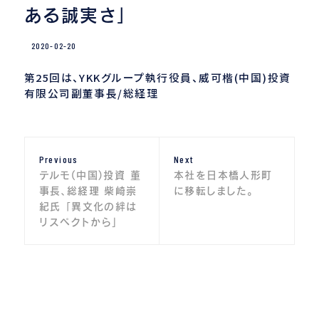
ある誠実さ」
2020-02-20
第25回は、YKKグループ執行役員、威可楷(中国)投資
有限公司副董事長/総経理
投
Previous
Next
Previous
Next
稿
post:
post:
テルモ(中国)投資 董
本社を日本橋人形町
ナ
事長、総経理 柴崎崇
に移転しました。
紀氏 「異文化の絆は
ビ
リスペクトから」
ゲ
ー
シ