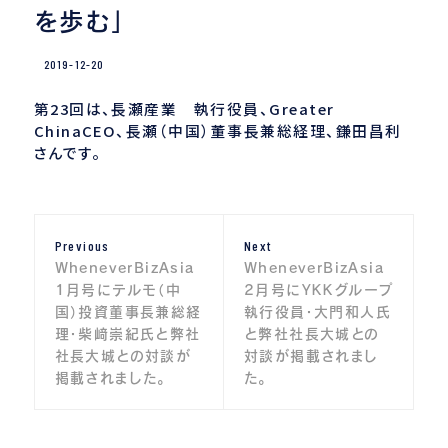
を歩む」
2019-12-20
第23回は、長瀬産業 執行役員、Greater
ChinaCEO、長瀬（中国）董事長兼総経理、鎌田昌利
さんです。
投
Previous
Next
Previous
Next
稿
post:
post:
WheneverBizAsia
WheneverBizAsia
ナ
1月号にテルモ（中
2月号にYKKグループ
国）投資董事長兼総経
執行役員・大門和人氏
ビ
理・柴﨑崇紀氏と弊社
と弊社社長大城との
社長大城との対談が
対談が掲載されまし
ゲ
掲載されました。
た。
ー
シ