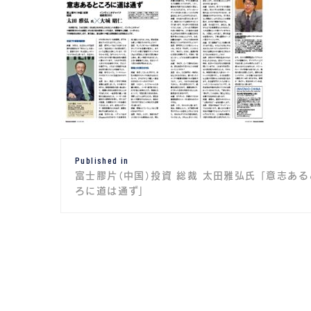
投
Published in
稿
富士膠片（中国）投資 総裁 太田雅弘氏 「意志ある
ナ
ろに道は通ず」
ビ
ゲ
ー
シ