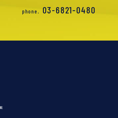
03-6821-0480
phone.
載