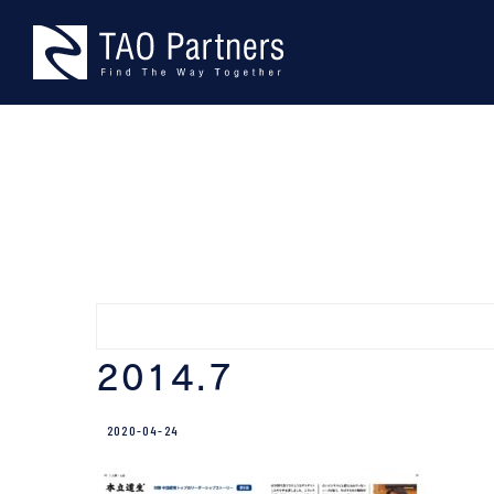
Skip
TAO Part
型にとらわれない、本物の課題
to
content
2014.7
2020-04-24