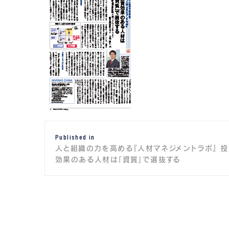
投
Published in
稿
人と組織の力を高める『人材マネジメントラボ』 投
ナ
効果のある人材は「資質」で選抜する
ビ
ゲ
ー