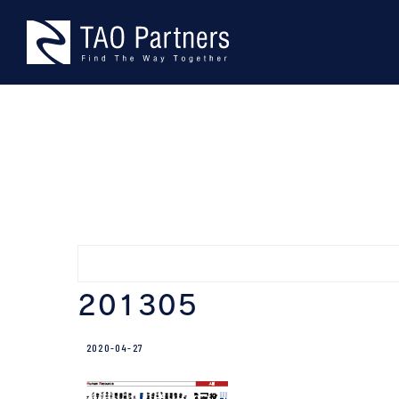
Skip
TAO Part
型にとらわれない、本物の課題
to
content
201305
2020-04-27