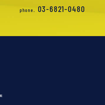
03-6821-0480
phone.
載